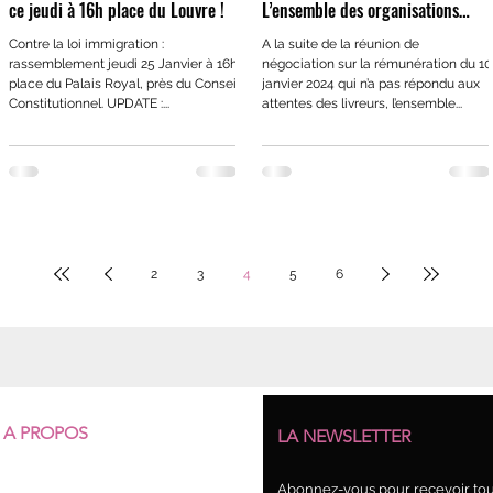
ce jeudi à 16h place du Louvre !
L’ensemble des organisations
syndicales attend de pied ferme
Contre la loi immigration :
A la suite de la réunion de
les propositions des plateformes.
rassemblement jeudi 25 Janvier à 16h
négociation sur la rémunération du 10
place du Palais Royal, près du Conseil
janvier 2024 qui n’a pas répondu aux
Constitutionnel. UPDATE :...
attentes des livreurs, l’ensemble...
2
3
4
5
6
A PROPOS
LA NEWSLETTER
Qui sommes-nous ?
Abonnez-vous pour recevoir tout