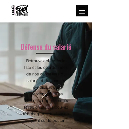
Menu
Défense du salarié
Retrouvez ci-après la
liste et les coordonnées
de nos conseillers du
salarié et défenseurs
syndicaux qui
interviennent dans
différents départements
et régions. Vous pouvez
télécharger cette liste en
cliquant sur le bouton.