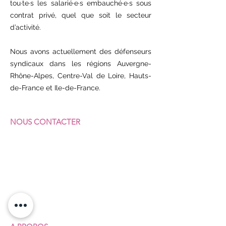
tou·te·s les salarié·e·s embauché·e·s sous
contrat privé, quel que soit le secteur
d’activité.
Nous avons actuellement des défenseurs
syndicaux dans les régions Auvergne-
Rhône-Alpes, Centre-Val de Loire, Hauts-
de-France et Ile-de-France.
NOUS CONTACTER
F
ÉDÉRATION SUD
COMMERCES & SERVICES
7 rue Vicq-d'Azir
75010 Paris
Portable :
07 64 62 92 23
Fixe :
01 40 35 31 41