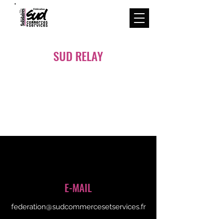
Menu
SUD RELAY
E-MAIL
federation@sudcommercesetservices.fr