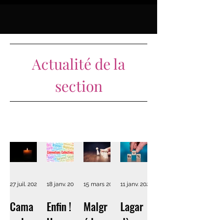
Actualité de la
section
27 juil. 2022
18 janv. 2022
15 mars 2021
11 janv. 2021
Cama
Enfin !
Malgr
Lagar