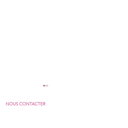
NOUS CONTACTER
F
ÉDÉRATION SUD
COMMERCES & SERVICES
7 rue Vicq-d'Azir