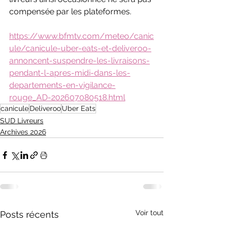
compensée par les plateformes.
https://www.bfmtv.com/meteo/canic
ule/canicule-uber-eats-et-deliveroo-
annoncent-suspendre-les-livraisons-
pendant-l-apres-midi-dans-les-
departements-en-vigilance-
rouge_AD-202607080518.html
canicule
Deliveroo
Uber Eats
SUD Livreurs
Archives 2026
Voir tout
Posts récents