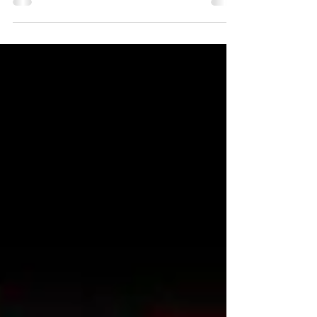
Après les mobilisations dans et autour de cette entreprise
emblématique le 10 septembre dernier et dans la
perspective de la journée de grève et de manifestations
du jeudi 18 septembre prochain,