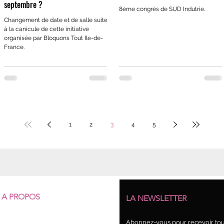
septembre ?
8ème congrès de SUD Indutrie.
Changement de date et de salle suite
à la canicule de cette initiative
organisée par Bloquons Tout Ile-de-
France.
1
2
3
4
5
A PROPOS
LA NEWSLETTER
Qui sommes-nous ?
Abonnez-vous pour recevoir tout