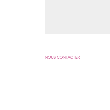
NOUS CONTACTER
F
ÉDÉRATION SUD
COMMERCES & SERVICES
7 rue Vicq-d'Azir
75010 Paris
Portable : 07 64 62 92 23
Fixe : 01 40 35 31 41