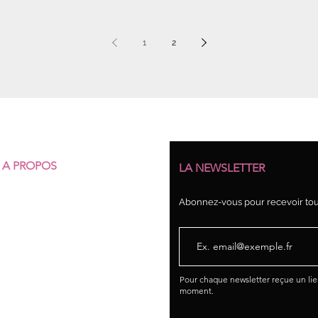
1
2
A PROPOS
LA NEWSLETTER
Qui sommes-nous ?
Abonnez-vous pour recevoir tout
Nos structures
Nos permanences juridiques
Union syndicale Solidaires
Pour chaque newsletter reçue un li
moment.