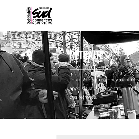
ACCUEIL
A PRO
RETRAITES
Toutes les infos concernant nos
appels à la grève contre la réfo
des retraites.