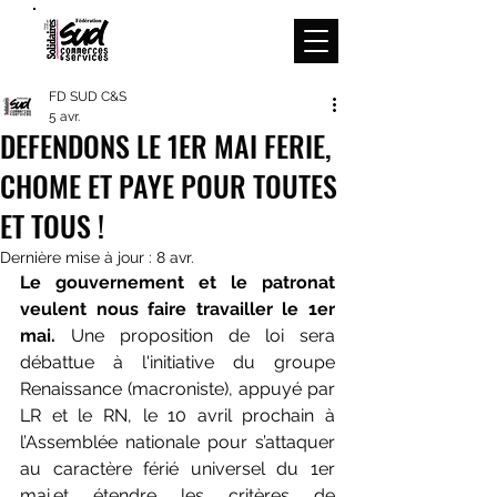
Menu
FD SUD C&S
5 avr.
DEFENDONS LE 1ER MAI FERIE,
CHOME ET PAYE POUR TOUTES
ET TOUS !
Dernière mise à jour :
8 avr.
Le gouvernement et le patronat 
veulent nous faire travailler le 1er 
mai.
 Une proposition de loi sera 
débattue à l'initiative du groupe 
Renaissance (macroniste), appuyé par 
LR et le RN, le 10 avril prochain à 
l’Assemblée nationale pour s’attaquer 
au caractère férié universel du 1er 
mai et étendre les critères de 