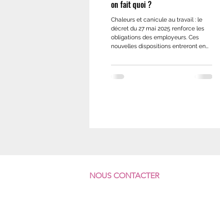
on fait quoi ?
Chaleurs et canicule au travail : le
décret du 27 mai 2025 renforce les
obligations des employeurs. Ces
nouvelles dispositions entreront en
vigueur le 1er juillet prochain en
même temps que celles de l’arrêté
prévu pour leur application.
NOUS CONTACTER
F
ÉDÉRATION SUD
COMMERCES & SERVICES
7 rue Vicq-d'Azir