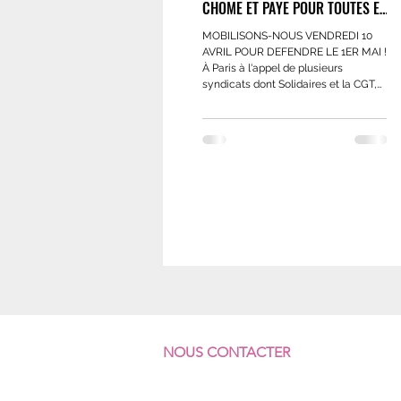
CHOME ET PAYE POUR TOUTES ET
TOUS !
MOBILISONS-NOUS VENDREDI 10
AVRIL POUR DEFENDRE LE 1ER MAI !
À Paris à l'appel de plusieurs
syndicats dont Solidaires et la CGT,
un rassemblement est prévu à partir
de 8 h 30 devant l’Assemblée
nationale, au métro du même nom.
Rien n'est inéluctable ! L'adoption de
cette loi a déjà été repoussé en
janvier dernier et celle visant à faire
ouvrir les boulangeries sept jours sur
sept vient d'être retirée.
NOUS CONTACTER
F
ÉDÉRATION SUD