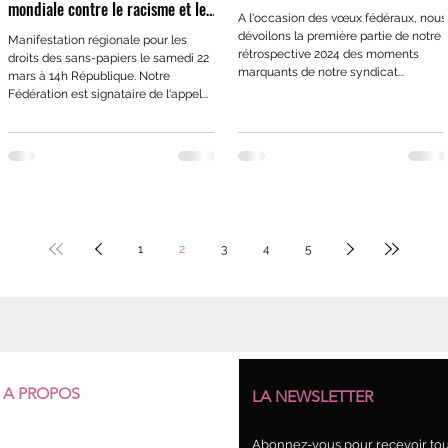
mondiale contre le racisme et le
A l'occasion des vœux fédéraux, nous
fascisme
dévoilons la première partie de notre
Manifestation régionale pour les
rétrospective 2024 des moments
droits des sans-papiers le samedi 22
marquants de notre syndicat...
mars à 14h République. Notre
Fédération est signataire de l'appel...
1
2
3
4
5
A PROPOS
LA NEWSLETTER
Qui sommes-nous ?
Abonnez-vous pour recevoir tout