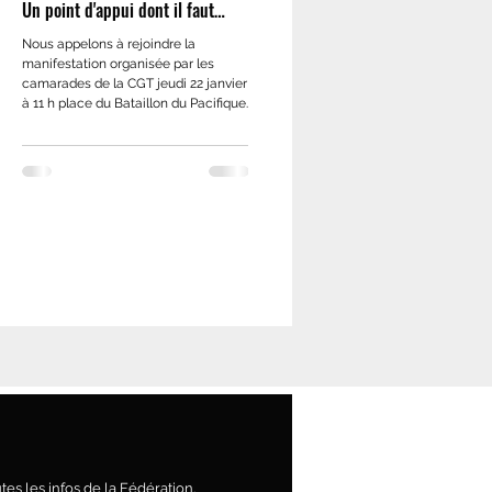
Un point d'appui dont il faut
s'emparer
Nous appelons à rejoindre la
manifestation organisée par les
camarades de la CGT jeudi 22 janvier
à 11 h place du Bataillon du Pacifique...
es les infos de la Fédération.