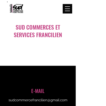
Menu
SUD COMMERCES ET
SERVICES FRANCILIEN
E-MAIL
sudcommercefrancilien@gmail.com