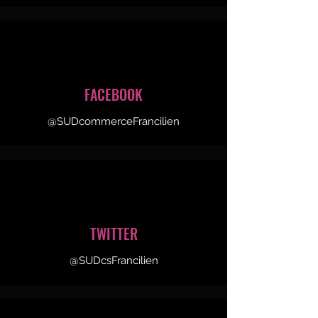
FACEBOOK
@SUDcommerceFrancilien
TWITTER
@SUDcsFrancilien