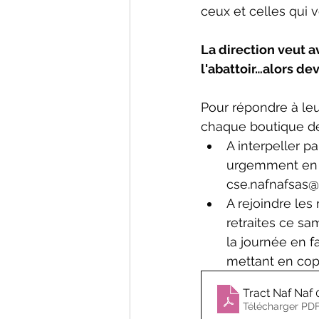
ceux et celles qui v
La direction veut a
l'abattoir…alors de
Pour répondre à leu
chaque boutique de 
A interpeller p
urgemment en œ
cse.nafnafsas@n
A rejoindre les
retraites ce sa
la journée en f
mettant en copi
Tract Naf Naf 
Télécharger PDF