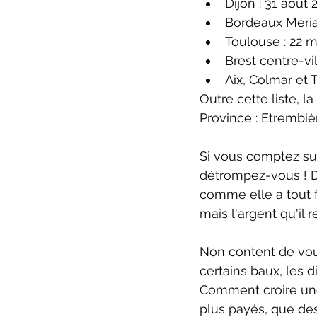
Dijon : 31 août 
Bordeaux Meria
Toulouse : 22 m
Brest centre-vil
Aix, Colmar et 
Outre cette liste, l
Province : Etrembiè
Si vous comptez su
détrompez-vous ! D'
comme elle a tout 
mais l'argent qu'il 
Non content de vous
certains baux, les 
Comment croire une 
plus payés, que des