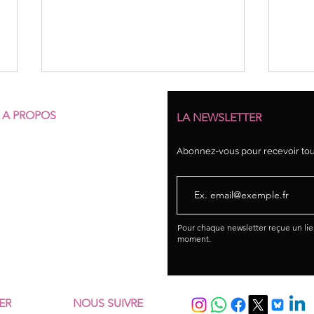
A PROPOS
LA NEWSLETTER
Qui sommes-nous ?
Abonnez-vous pour recevoir tout
Nos structures
Nos permanences juridiques
Union syndicale Solidaires
BIOCOOP PLACE DES FÊTES :
UN N
ancrer et élargir la mobilisation
PERS
Pour chaque newsletter reçue un li
moment.
ER
NOUS SUIVRE