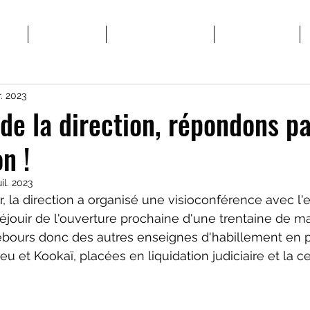
POS
STRUCTURES
MATERIEL SYNDICAL
VIE SYNDICALE
r. 2023
de la direction, répondons pa
n !
uil. 2023
er, la direction a organisé une visioconférence avec l
éjouir de l'ouverture prochaine d'une trentaine de m
rebours donc des autres enseignes d'habillement en pl
 et Kookaï, placées en liquidation judiciaire et la c