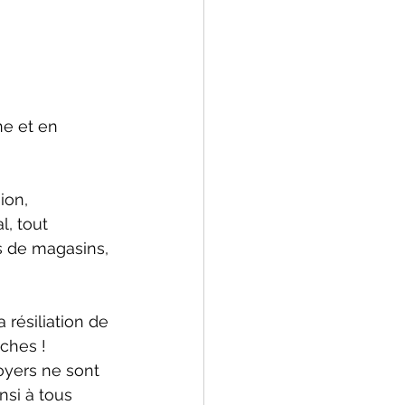
ne et en 
ion, 
, tout 
s de magasins, 
résiliation de 
ches ! 
oyers ne sont 
si à tous 