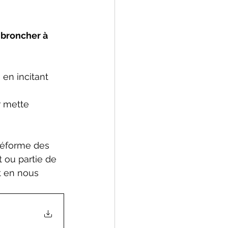
 broncher à 
 en incitant 
r mette 
réforme des 
t ou partie de 
t en nous 