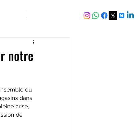
JURIDIQUE
Plus
r notre
'ensemble du 
agasins dans 
eine crise, 
ession de 