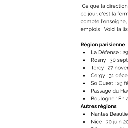
 Ce que la direction a omis de vous dire et qui sera officialisée à la réunion du CSE de 
ce jour, c'est la fe
compte l'enseigne, 
emplois ! Voici la 
Région parisienne 
La Défense : 2
Rosny : 30 sep
Torcy : 27 nov
Cergy : 31 déc
So Ouest : 29 fé
Passage du Hav
Boulogne : En 
Autres régions 
Nantes Beaulieu
Nice : 30 juin 2