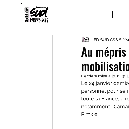
ACCUEIL
A PRO
FD SUD C&S
6 fév
Au mépris 
mobilisatio
Dernière mise à jour :
31 j
Le 24 janvier derni
personnel pour se r
toute la France, à 
notamment : Camaïeu
Pimkie.