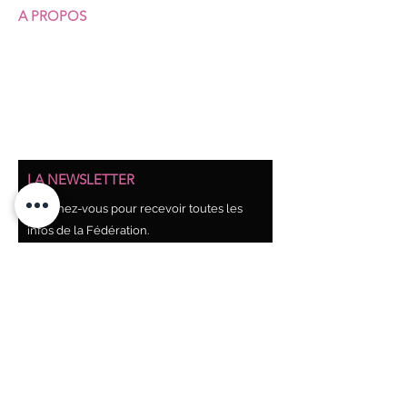
A PROPOS
Qui sommes-nous ?
Nos structures
Nos permanences juridiques
Union syndicale Solidaires
LA NEWSLETTER
Abonnez-vous pour recevoir toutes les
infos de la Fédération.
Abonnez-vous !
Pour chaque newsletter reçue un lien vous