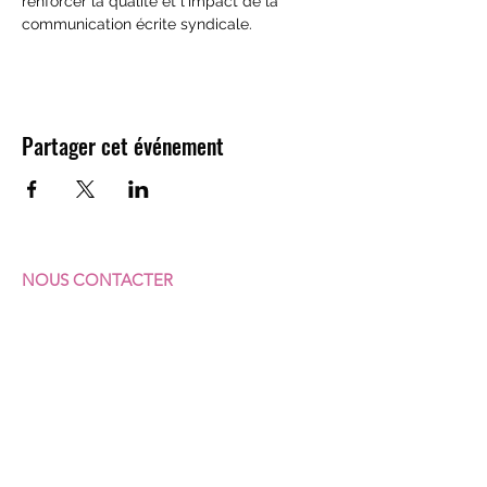
renforcer la qualité et l'impact de la 
communication écrite syndicale.
Partager cet événement
NOUS CONTACTER
F
ÉDÉRATION SUD
COMMERCES & SERVICES
7 rue Vicq-d'Azir
75010 Paris
Portable :
07 64 62 92 23
Fixe :
01 40 35 31 41