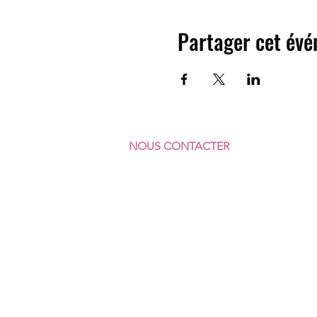
Partager cet év
NOUS CONTACTER
F
ÉDÉRATION SUD
COMMERCES & SERVICES
7 rue Vicq-d'Azir
75010 Paris
Portable : 07 64 62 92 23
Fixe : 01 40 35 31 41