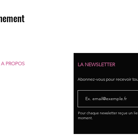
énement
A PROPOS
LA NEWSLETTER
Qui sommes-nous ?
Abonnez-vous pour recevoir tout
Nos structures
Nos permanences juridiques
Union syndicale Solidaires
Pour chaque newsletter reçue un li
moment.