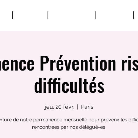
POS
STRUCTURES
MATERIEL SYNDICAL
VIE SYNDICALE
ence Prévention ris
difficultés
jeu. 20 févr.
  |  
Paris
ture de notre permanence mensuelle pour prévenir les diffi
rencontrées par nos délégué-es.