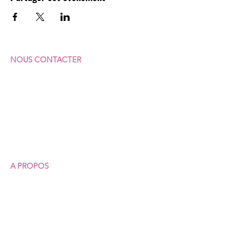
NOUS CONTACTER
F
ÉDÉRATION SUD
COMMERCES & SERVICES
7 rue Vicq-d'Azir
75010 Paris
Portable :
07 64 62 92 23
Fixe :
01 40 35 31 41
A PROPOS
Qui sommes-nous ?
Nos structures
Nos permanences juridiques
Union syndicale Solidaires