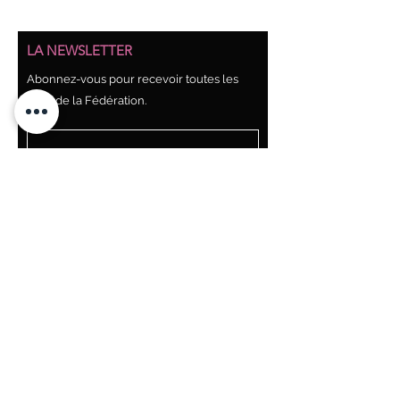
LA NEWSLETTER
Abonnez-vous pour recevoir toutes les
infos de la Fédération.
Abonnez-vous !
Pour chaque newsletter reçue un lien vous
permet de vous désabonner à tout moment.
NOUS SOUTENIR