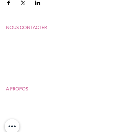
NOUS CONTACTER
F
ÉDÉRATION SUD
COMMERCES & SERVICES
7 rue Vicq-d'Azir
75010 Paris
Portable :
07 64 62 92 23
Fixe :
01 40 35 31 41
A PROPOS
Qui sommes-nous ?
Nos structures
Nos permanences juridiques
Union syndicale Solidaires