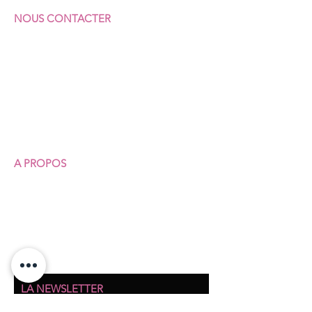
NOUS CONTACTER
F
ÉDÉRATION SUD
COMMERCES & SERVICES
7 rue Vicq-d'Azir
75010 Paris
Portable :
07 64 62 92 23
Fixe :
01 40 35 31 41
A PROPOS
Qui sommes-nous ?
Nos structures
Nos permanences juridiques
Union syndicale Solidaires
LA NEWSLETTER
Abonnez-vous pour recevoir toutes les