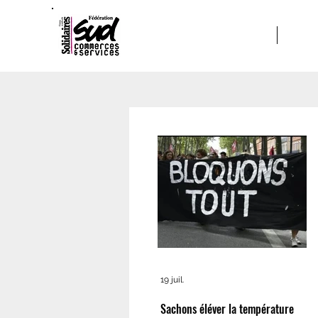
ACCUEIL
A PRO
19 juil.
Sachons éléver la température