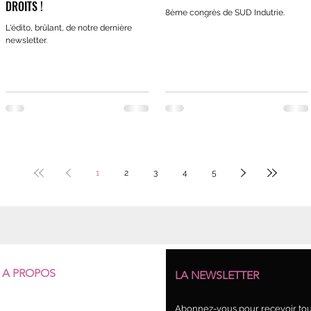
DROITS !
8ème congrès de SUD Indutrie.
L'édito, brûlant, de notre dernière
newsletter.
1
2
3
4
5
A PROPOS
LA NEWSLETTER
Qui sommes-nous ?
Abonnez-vous pour recevoir tout