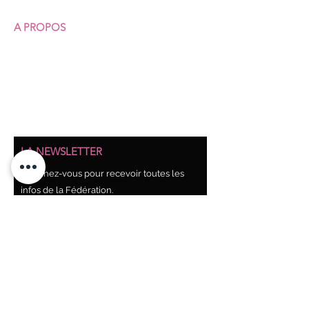
A PROPOS
Qui sommes-nous ?
Nos structures
Nos permanences juridiques
Union syndicale Solidaires
LA NEWSLETTER
Abonnez-vous pour recevoir toutes les
infos de la Fédération.
Abonnez-vous !