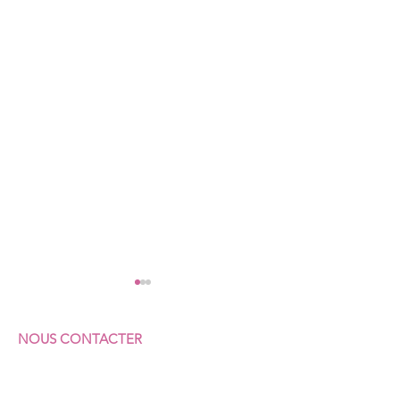
NOUS CONTACTER
F
ÉDÉRATION SUD
COMMERCES & SERVICES